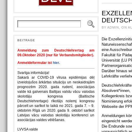
EXZELLE
DEUTSC
BY ADMIN, ON A
Die Exzellenziniti
BEITRAGE
Naturwissenschaft
eine Ausschreibun
Anmeldung zum Deutschlehrertag am
Fakultät für Päda
09.Oktober 2020 (nur für Verbandsmitglieder).
Universität (LU P
Anmeldeformular ist
hier.
Partnerorganisati
Darüber hinaus wi
Svarīga informācija!
Lehrkräfte verlieh
Sakarā ar COVID-19 vīrusa epidēmijas dēļ
izveidojušos ārkārtas situāciju un neskaidrajām
Deutschlehrkräfte
prognozēm 2020. gada rudenī, asociācijas
Absolvent*innen, 
valde kā galvenais Baltijas valstu vācu valodas
Kollegenkreis bzw
skolotāju kongresa (Baltische
Deutschlehrertage) rīkotājs nolemj kongresu
Nominierung erfol
pārcelt un sarīkot to laikā no 2021. gada 7. – 9.
Webseite der PP
oktobrim Rīgā un 2020. gada 9. oktobrī sarīkot
Latvijas vācu valodas skolotāju konferenci un
Anmeldungen kön
asociācijas valdes vēlēšanas.
eingereicht werde
Die Endrunde sowi
LVVSA valde
voraussichtlich a