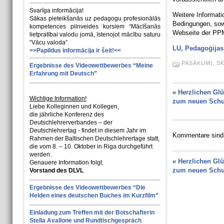
Svarīga informācija!
Weitere Informatio
Sākas pieteikšanās uz pedagogu profesionālās
Bedingungen, sow
kompetences pilnveides kursiem “Mācīšanās
Webseite der PP
lietpratībai valodu jomā, īstenojot mācību saturu
“Vācu valoda”
LU, Pedagoģijas,
>>Papildus informācija ir šeit!<<
PASĀKUMI
,
S
Ergebnisse des Videowettbewerbes “Meine
Erfahrung mit Deutsch”
«
Herzlichen Gl
Wichtige Information!
zum neuen Schu
Liebe Kolleginnen und Kollegen,
die jährliche Konferenz des
Deutschlehrerverbandes – der
Deutschlehrertag - findet in diesem Jahr im
Kommentare sind
Rahmen der Baltischen Deutschlehrertage statt,
die vom 8. – 10. Oktober in Riga durchgeführt
werden.
«
Herzlichen Gl
Genauere Information folgt.
zum neuen Schu
Vorstand des DLVL
Ergebnisse des Videowettbewerbes “Die
Helden eines deutschen Buches im Kurzfilm”
Einladung zum Treffen mit der Botschafterin
Stella Avallone und Rundtischgespräch