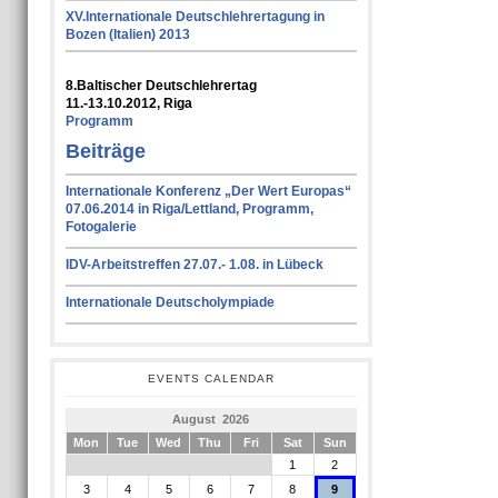
XV.Internationale Deutschlehrertagung in
Bozen (Italien) 2013
8.Baltischer Deutschlehrertag
11.-13.10.2012, Riga
Programm
Beiträge
Internationale Konferenz „Der Wert Europas“
07.06.2014 in Riga/Lettland, Programm,
Fotogalerie
IDV-Arbeitstreffen 27.07.- 1.08. in Lübeck
Internationale Deutscholympiade
EVENTS CALENDAR
August 2026
Mon
Tue
Wed
Thu
Fri
Sat
Sun
1
2
3
4
5
6
7
8
9