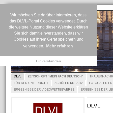
Wir möchten Sie darüber informieren, dass
das DLVL-Portal Cookies verwendet. Durch
die weitere Nutzung dieser Website erklären
Sie sich damit einverstanden, dass wir
Cookies auf Ihrem Gerät speichern und
verwenden.
Mehr erfahren
Einverstanden
DLVL
ZEITSCHRIFT “MEIN FACH DEUTSCH”
TRAUERNACHR
FÜR DEN UNTERRICHT
SCHÜLER KREATIV
FOTOGALERIEN
ERGEBNISSE DER VIDEOWETTBEWERBE
ERGEBNISSE DER L
DLVL