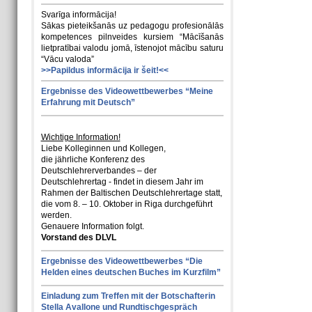
Svarīga informācija!
Sākas pieteikšanās uz pedagogu profesionālās
kompetences pilnveides kursiem “Mācīšanās
lietpratībai valodu jomā, īstenojot mācību saturu
“Vācu valoda”
>>Papildus informācija ir šeit!<<
Ergebnisse des Videowettbewerbes “Meine
Erfahrung mit Deutsch”
Wichtige Information!
Liebe Kolleginnen und Kollegen,
die jährliche Konferenz des
Deutschlehrerverbandes – der
Deutschlehrertag - findet in diesem Jahr im
Rahmen der Baltischen Deutschlehrertage statt,
die vom 8. – 10. Oktober in Riga durchgeführt
werden.
Genauere Information folgt.
Vorstand des DLVL
Ergebnisse des Videowettbewerbes “Die
Helden eines deutschen Buches im Kurzfilm”
Einladung zum Treffen mit der Botschafterin
Stella Avallone und Rundtischgespräch