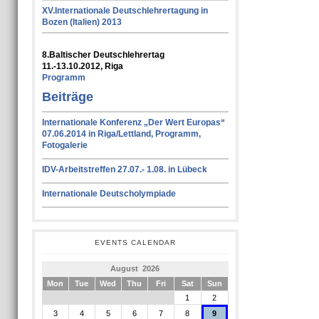
XV.Internationale Deutschlehrertagung in
Bozen (Italien) 2013
8.Baltischer Deutschlehrertag
11.-13.10.2012, Riga
Programm
Beiträge
Internationale Konferenz „Der Wert Europas“
07.06.2014 in Riga/Lettland, Programm,
Fotogalerie
IDV-Arbeitstreffen 27.07.- 1.08. in Lübeck
Internationale Deutscholympiade
EVENTS CALENDAR
August 2026
Mon
Tue
Wed
Thu
Fri
Sat
Sun
1
2
3
4
5
6
7
8
9