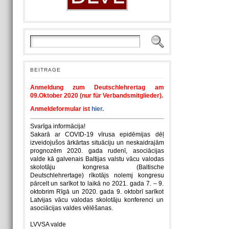
BEITRAGE
Anmeldung zum Deutschlehrertag am
09.Oktober 2020 (nur für Verbandsmitglieder).
Anmeldeformular ist
hier.
Svarīga informācija!
Sakarā ar COVID-19 vīrusa epidēmijas dēļ
izveidojušos ārkārtas situāciju un neskaidrajām
prognozēm 2020. gada rudenī, asociācijas
valde kā galvenais Baltijas valstu vācu valodas
skolotāju kongresa (Baltische
Deutschlehrertage) rīkotājs nolemj kongresu
pārcelt un sarīkot to laikā no 2021. gada 7. – 9.
oktobrim Rīgā un 2020. gada 9. oktobrī sarīkot
Latvijas vācu valodas skolotāju konferenci un
asociācijas valdes vēlēšanas.
LVVSA valde