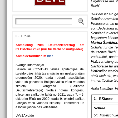
Ergebnisse des V
Buch”
“Nur der ist ein g
Schüler erwecken 
Professoren an d
von Bedeutung auc
Schüler für versc
BEITRAGE
begeistern könne
Marina Šavikina
Anmeldung zum Deutschlehrertag am
Schüler für die 
09.Oktober 2020 (nur für Verbandsmitglieder).
deutsches Buch“ m
Anmeldeformular ist
hier.
vorbereitet, doch 
Platzverteilung 
Svarīga informācija!
Sachpreise für di
Sakarā ar COVID-19 vīrusa epidēmijas dēļ
Hoffentlich werde
izveidojušos ārkārtas situāciju un neskaidrajām
stellt sich ein, 
prognozēm 2020. gada rudenī, asociācijas
immer.“(Lothar Sc
valde kā galvenais Baltijas valstu vācu valodas
skolotāju kongresa (Baltische
Anita Lazdāne, V
Deutschlehrertage) rīkotājs nolemj kongresu
pārcelt un sarīkot to laikā no 2021. gada 7. – 9.
1.- 6.Klasse
oktobrim Rīgā un 2020. gada 9. oktobrī sarīkot
Latvijas vācu valodas skolotāju konferenci un
asociācijas valdes vēlēšanas.
Schule
54. Mittelschul
LVVSA valde