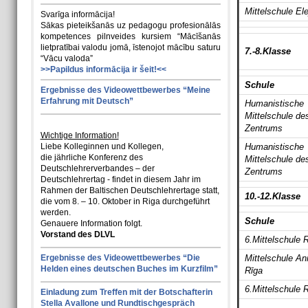
Mittelschule Ele
Svarīga informācija!
Sākas pieteikšanās uz pedagogu profesionālās
kompetences pilnveides kursiem “Mācīšanās
lietpratībai valodu jomā, īstenojot mācību saturu
7.-8.Klasse
“Vācu valoda”
>>Papildus informācija ir šeit!<<
Schule
Ergebnisse des Videowettbewerbes “Meine
Erfahrung mit Deutsch”
Humanistische
Mittelschule de
Zentrums
Wichtige Information!
Liebe Kolleginnen und Kollegen,
Humanistische
die jährliche Konferenz des
Mittelschule de
Deutschlehrerverbandes – der
Zentrums
Deutschlehrertag - findet in diesem Jahr im
Rahmen der Baltischen Deutschlehrertage statt,
10.-12.Klasse
die vom 8. – 10. Oktober in Riga durchgeführt
werden.
Schule
Genauere Information folgt.
Vorstand des DLVL
6.Mittelschule 
Ergebnisse des Videowettbewerbes “Die
Mittelschule A
Helden eines deutschen Buches im Kurzfilm”
Rīga
6.Mittelschule 
Einladung zum Treffen mit der Botschafterin
Stella Avallone und Rundtischgespräch