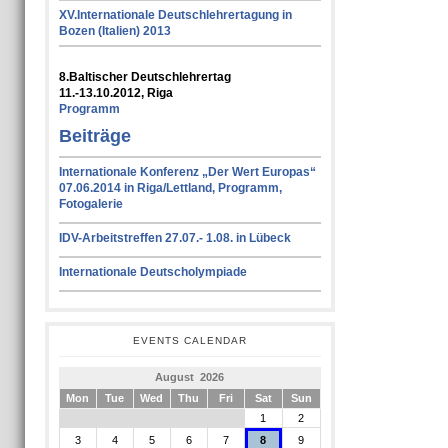
XV.Internationale Deutschlehrertagung in
Bozen (Italien) 2013
8.Baltischer Deutschlehrertag
11.-13.10.2012, Riga
Programm
Beiträge
Internationale Konferenz „Der Wert Europas“
07.06.2014 in Riga/Lettland, Programm,
Fotogalerie
IDV-Arbeitstreffen 27.07.- 1.08. in Lübeck
Internationale Deutscholympiade
EVENTS CALENDAR
August 2026
Mon
Tue
Wed
Thu
Fri
Sat
Sun
1
2
3
4
5
6
7
8
9