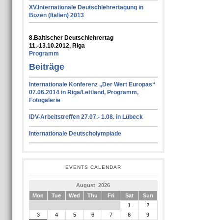
XV.Internationale Deutschlehrertagung in
Bozen (Italien) 2013
8.Baltischer Deutschlehrertag
11.-13.10.2012, Riga
Programm
Beiträge
Internationale Konferenz „Der Wert Europas“
07.06.2014 in Riga/Lettland, Programm,
Fotogalerie
IDV-Arbeitstreffen 27.07.- 1.08. in Lübeck
Internationale Deutscholympiade
EVENTS CALENDAR
August 2026
Mon
Tue
Wed
Thu
Fri
Sat
Sun
1
2
3
4
5
6
7
8
9