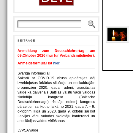
BEITRAGE
Anmeldung zum Deutschlehrertag am
09.Oktober 2020 (nur für Verbandsmitglieder).
Anmeldeformular ist
hier.
Svarīga informācija!
Sakarā ar COVID-19 vīrusa epidēmijas dēļ
izveidojušos ārkārtas situāciju un neskaidrajām
prognozēm 2020. gada rudenī, asociācijas
valde kā galvenais Baltijas valstu vācu valodas
skolotāju kongresa (Baltische
Deutschlehrertage) rīkotājs nolemj kongresu
pārcelt un sarīkot to laikā no 2021. gada 7. – 9.
oktobrim Rīgā un 2020. gada 9. oktobrī sarīkot
Latvijas vācu valodas skolotāju konferenci un
asociācijas valdes vēlēšanas.
LVVSA valde