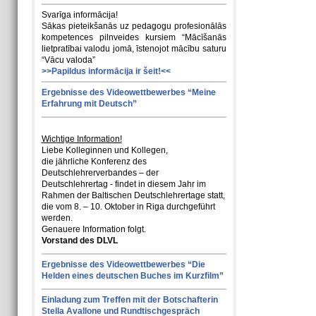
Svarīga informācija!
Sākas pieteikšanās uz pedagogu profesionālās
kompetences pilnveides kursiem “Mācīšanās
lietpratībai valodu jomā, īstenojot mācību saturu
“Vācu valoda”
>>Papildus informācija ir šeit!<<
Ergebnisse des Videowettbewerbes “Meine
Erfahrung mit Deutsch”
Wichtige Information!
Liebe Kolleginnen und Kollegen,
die jährliche Konferenz des
Deutschlehrerverbandes – der
Deutschlehrertag - findet in diesem Jahr im
Rahmen der Baltischen Deutschlehrertage statt,
die vom 8. – 10. Oktober in Riga durchgeführt
werden.
Genauere Information folgt.
Vorstand des DLVL
Ergebnisse des Videowettbewerbes “Die
Helden eines deutschen Buches im Kurzfilm”
Einladung zum Treffen mit der Botschafterin
Stella Avallone und Rundtischgespräch