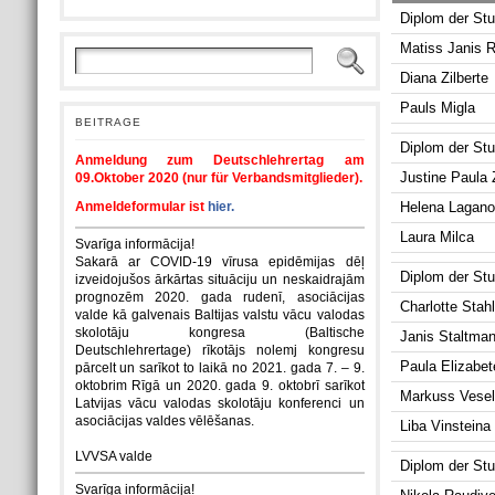
Diplom der Stu
Matiss Janis R
Diana Zilberte
Pauls Migla
BEITRAGE
Diplom der Stuf
Anmeldung zum Deutschlehrertag am
Justine Paula 
09.Oktober 2020 (nur für Verbandsmitglieder).
Anmeldeformular ist
hier.
Helena Lagan
Laura Milca
Svarīga informācija!
Sakarā ar COVID-19 vīrusa epidēmijas dēļ
Diplom der Stuf
izveidojušos ārkārtas situāciju un neskaidrajām
prognozēm 2020. gada rudenī, asociācijas
Charlotte Stah
valde kā galvenais Baltijas valstu vācu valodas
skolotāju kongresa (Baltische
Janis Staltman
Deutschlehrertage) rīkotājs nolemj kongresu
Paula Elizabe
pārcelt un sarīkot to laikā no 2021. gada 7. – 9.
oktobrim Rīgā un 2020. gada 9. oktobrī sarīkot
Markuss Vesel
Latvijas vācu valodas skolotāju konferenci un
asociācijas valdes vēlēšanas.
Liba Vinsteina
LVVSA valde
Diplom der Stu
Svarīga informācija!