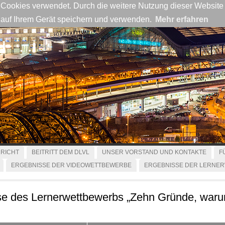
Cookies verwendet. Durch die weitere Nutzung dieser Website e
 auf Ihrem Gerät speichern und verwenden.
Mehr erfahren
RICHT
BEITRITT DEM DLVL
UNSER VORSTAND UND KONTAKTE
F
ERGEBNISSE DER VIDEOWETTBEWERBE
ERGEBNISSE DER LERNE
e des Lernerwettbewerbs „Zehn Gründe, warum