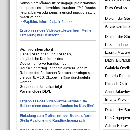
Nikola Raudiv
Sākas pieteikšanās uz pedagogu profesionālās
kompetences pilnveides kursiem “Mācīšanās
Ruta Ozolina
lietpratībai valodu jomā, īstenojot mācību saturu
“Vācu valoda”
Diplom der Stuf
>>Papildus informācija ir šeit!<<
Alivija Genkin
Ergebnisse des Videowettbewerbes “Meine
Erfahrung mit Deutsch”
Diplom der Stuf
Eliza Lindane
Wichtige Information!
Lasma Mazure
Liebe Kolleginnen und Kollegen,
die jährliche Konferenz des
Dagnija Grabu
Deutschlehrerverbandes – der
Gabriela Ozoli
Deutschlehrertag - findet in diesem Jahr im
Rahmen der Baltischen Deutschlehrertage statt,
Ricards Rimsa
die vom 8. – 10. Oktober in Riga durchgeführt
werden.
Rolands Ozols
Genauere Information folgt.
Vorstand des DLVL
Anna Jakovlev
Imants Kreicm
Ergebnisse des Videowettbewerbes “Die
Helden eines deutschen Buches im Kurzfilm”
Diplom der Stu
Einladung zum Treffen mit der Botschafterin
Rita Grigorjeva
Stella Avallone und Rundtischgespräch
Adrian Petrov