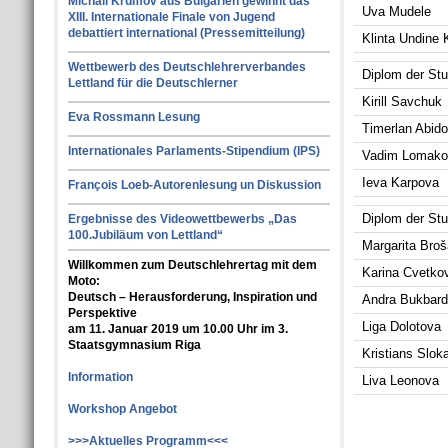
Michail Krumov aus Bulgarien gewinnt das
Uva Mudele
XIII. Internationale Finale von Jugend
debattiert international (Pressemitteilung)
Klinta Undine 
Wettbewerb des Deutschlehrerverbandes
Diplom der Stuf
Lettland für die Deutschlerner
Kirill Savchuk
Eva Rossmann Lesung
Timerlan Abid
Internationales Parlaments-Stipendium (IPS)
Vadim Lomako
Ieva Karpova
François Loeb-Autorenlesung un Diskussion
Diplom der Stuf
Ergebnisse des Videowettbewerbs „Das
100.Jubiläum von Lettland“
Margarita Broš
Willkommen zum Deutschlehrertag mit dem
Karina Cvetko
Moto:
Deutsch – Herausforderung, Inspiration und
Andra Bukbard
Perspektive
Liga Dolotova
am 11. Januar 2019 um 10.00 Uhr im 3.
Staatsgymnasium Riga
Kristians Slok
Information
Liva Leonova
Workshop Angebot
>>>Aktuelles Programm<<<