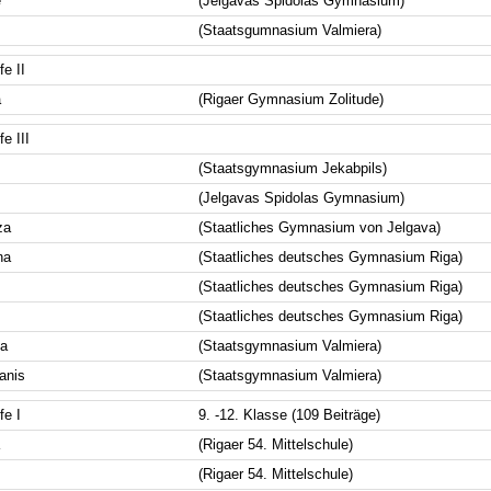
e
(Jelgavas Spidolas Gymnasium)
(Staatsgumnasium Valmiera)
e II
a
(Rigaer Gymnasium Zolitude)
e III
(Staatsgymnasium Jekabpils)
(Jelgavas Spidolas Gymnasium)
za
(Staatliches Gymnasium von Jelgava)
na
(Staatliches deutsches Gymnasium Riga)
(Staatliches deutsches Gymnasium Riga)
(Staatliches deutsches Gymnasium Riga)
a
(Staatsgymnasium Valmiera)
anis
(Staatsgymnasium Valmiera)
fe I
9. -12. Klasse (109 Beiträge)
(Rigaer 54. Mittelschule)
(Rigaer 54. Mittelschule)