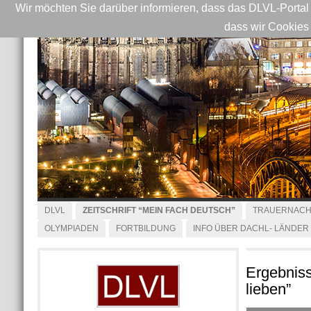
Wir möchten Sie darüber informieren, dass das DLVL-Portal 
dass wir Cookies
DLVL
ZEITSCHRIFT “MEIN FACH DEUTSCH”
TRAUERNACH
OLYMPIADEN
FORTBILDUNG
INFO ÜBER DACHL- LÄNDER
Ergebniss
lieben”