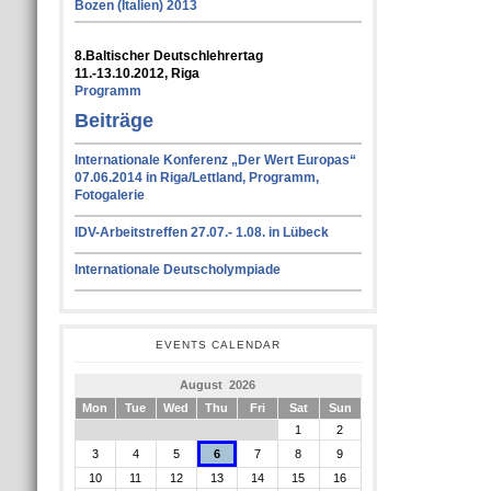
Bozen (Italien) 2013
8.Baltischer Deutschlehrertag
11.-13.10.2012, Riga
Programm
Beiträge
Internationale Konferenz „Der Wert Europas“
07.06.2014 in Riga/Lettland, Programm,
Fotogalerie
IDV-Arbeitstreffen 27.07.- 1.08. in Lübeck
Internationale Deutscholympiade
EVENTS CALENDAR
August 2026
Mon
Tue
Wed
Thu
Fri
Sat
Sun
1
2
3
4
5
6
7
8
9
10
11
12
13
14
15
16