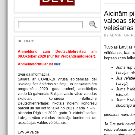
Aicinām pi
valodas sk
vēlēšanās
BY ADMIN, ON F
BEITRAGE
Tuvojas Latvijas 
Anmeldung zum Deutschlehrertag am
vēlēšanas, kas no
09.Oktober 2020 (nur für Verbandsmitglieder).
kopsapulces laikā
Anmeldeformular ist
hier.
Jums rūp v
Latvijas sk
Svarīga informācija!
Jūs vēlati
Sakarā ar COVID-19 vīrusa epidēmijas dēļ
Latvijā,
izveidojušos ārkārtas situāciju un neskaidrajām
prognozēm 2020. gada rudenī, asociācijas
Jums ir ide
valde kā galvenais Baltijas valstu vācu valodas
īstenot,
skolotāju kongresa (Baltische
Jums ir vē
Deutschlehrertage) rīkotājs nolemj kongresu
skolotāju a
pārcelt un sarīkot to laikā no 2021. gada 7. – 9.
oktobrim Rīgā un 2020. gada 9. oktobrī sarīkot
piesakiet savu ka
Latvijas vācu valodas skolotāju konferenci un
asociācijas valdes vēlēšanas.
Ja Jūs paši nevēl
vācu valodas skolo
LVVSA valde
rosiniet viņu piet