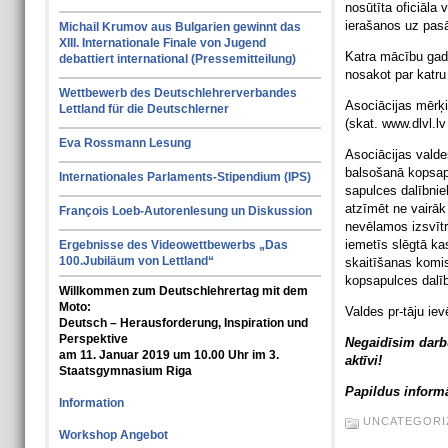
nosūtīta oficiāla 
ierašanos uz pas
Michail Krumov aus Bulgarien gewinnt das
XIII. Internationale Finale von Jugend
Katra mācību gada
debattiert international (Pressemitteilung)
nosakot par katru 
Wettbewerb des Deutschlehrerverbandes
Asociācijas mērķi
Lettland für die Deutschlerner
(skat. www.dlvl.lv
Eva Rossmann Lesung
Asociācijas valdes
balsošanā kopsapu
Internationales Parlaments-Stipendium (IPS)
sapulces dalībnie
atzīmēt ne vairāk
François Loeb-Autorenlesung un Diskussion
nevēlamos izsvītr
iemetīs slēgtā ka
Ergebnisse des Videowettbewerbs „Das
100.Jubiläum von Lettland“
skaitīšanas komis
kopsapulces dalī
Willkommen zum Deutschlehrertag mit dem
Moto:
Valdes pr-tāju ie
Deutsch – Herausforderung, Inspiration und
Perspektive
Negaidīsim darbu
am 11. Januar 2019 um 10.00 Uhr im 3.
aktīvi!
Staatsgymnasium Riga
Papildus informā
Information
UNCATEGORI
Workshop Angebot