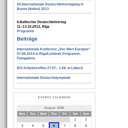
XV.Internationale Deutschlehrertagung in
Bozen (Italien) 2013
8.Baltischer Deutschlehrertag
11.-13.10.2012, Riga
Programm
Beiträge
Internationale Konferenz „Der Wert Europas“
07.06.2014 in Riga/Lettland, Programm,
Fotogalerie
IDV-Arbeitstreffen 27.07.- 1.08. in Lübeck
Internationale Deutscholympiade
EVENTS CALENDAR
August 2026
Mon
Tue
Wed
Thu
Fri
Sat
Sun
1
2
3
4
5
6
7
8
9