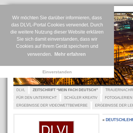
Wir möchten Sie darüber informieren, dass
das DLVL-Portal Cookies verwendet. Durch
die weitere Nutzung dieser Website erklären
Sie sich damit einverstanden, dass wir
Cookies auf Ihrem Gerät speichern und
verwenden.
Mehr erfahren
Einverstanden
DLVL
ZEITSCHRIFT “MEIN FACH DEUTSCH”
TRAUERNACHR
FÜR DEN UNTERRICHT
SCHÜLER KREATIV
FOTOGALERIEN
ERGEBNISSE DER VIDEOWETTBEWERBE
ERGEBNISSE DER L
«
DEUTSCHLEHR