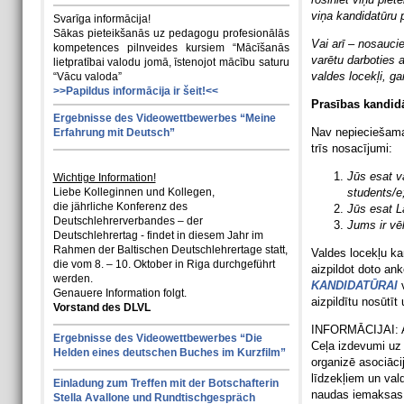
viņa kandidatūru 
Svarīga informācija!
Sākas pieteikšanās uz pedagogu profesionālās
Vai arī – nosaucie
kompetences pilnveides kursiem “Mācīšanās
varētu darboties a
lietpratībai valodu jomā, īstenojot mācību saturu
valdes locekļi, ga
“Vācu valoda”
>>Papildus informācija ir šeit!<<
Prasības kandid
Ergebnisse des Videowettbewerbes “Meine
Nav nepieciešama
Erfahrung mit Deutsch”
trīs nosacījumi:
Jūs esat v
Wichtige Information!
Liebe Kolleginnen und Kollegen,
students/e
die jährliche Konferenz des
Jūs esat L
Deutschlehrerverbandes – der
Jums ir vēl
Deutschlehrertag - findet in diesem Jahr im
Rahmen der Baltischen Deutschlehrertage statt,
Valdes locekļu ka
die vom 8. – 10. Oktober in Riga durchgeführt
aizpildot doto an
werden.
KANDIDATŪRAI
v
Genauere Information folgt.
aizpildītu nosūtīt
Vorstand des DLVL
INFORMĀCIJAI: As
Ergebnisse des Videowettbewerbes “Die
Ceļa izdevumi uz
Helden eines deutschen Buches im Kurzfilm”
organizē asociāci
līdzekļiem un vald
Einladung zum Treffen mit der Botschafterin
naudas iemaksas.
Stella Avallone und Rundtischgespräch