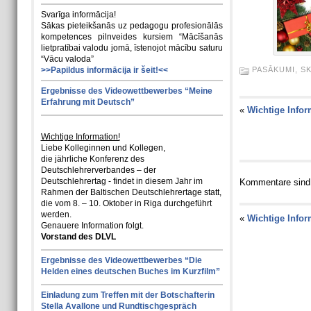
Svarīga informācija!
Sākas pieteikšanās uz pedagogu profesionālās
kompetences pilnveides kursiem “Mācīšanās
lietpratībai valodu jomā, īstenojot mācību saturu
“Vācu valoda”
>>Papildus informācija ir šeit!<<
PASĀKUMI
,
S
Ergebnisse des Videowettbewerbes “Meine
Erfahrung mit Deutsch”
«
Wichtige Infor
Wichtige Information!
Liebe Kolleginnen und Kollegen,
die jährliche Konferenz des
Deutschlehrerverbandes – der
Deutschlehrertag - findet in diesem Jahr im
Kommentare sind
Rahmen der Baltischen Deutschlehrertage statt,
die vom 8. – 10. Oktober in Riga durchgeführt
werden.
«
Wichtige Infor
Genauere Information folgt.
Vorstand des DLVL
Ergebnisse des Videowettbewerbes “Die
Helden eines deutschen Buches im Kurzfilm”
Einladung zum Treffen mit der Botschafterin
Stella Avallone und Rundtischgespräch