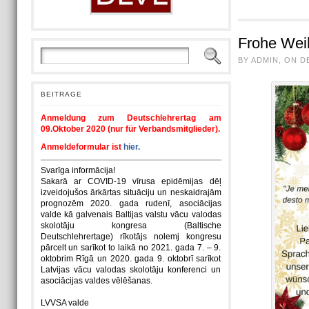
Frohe Wei
BY ADMIN, ON D
BEITRAGE
Anmeldung zum Deutschlehrertag am
09.Oktober 2020 (nur für Verbandsmitglieder).
Anmeldeformular ist
hier.
Svarīga informācija!
Sakarā ar COVID-19 vīrusa epidēmijas dēļ
izveidojušos ārkārtas situāciju un neskaidrajām
prognozēm 2020. gada rudenī, asociācijas
valde kā galvenais Baltijas valstu vācu valodas
skolotāju kongresa (Baltische
Deutschlehrertage) rīkotājs nolemj kongresu
pārcelt un sarīkot to laikā no 2021. gada 7. – 9.
oktobrim Rīgā un 2020. gada 9. oktobrī sarīkot
Latvijas vācu valodas skolotāju konferenci un
asociācijas valdes vēlēšanas.
LVVSA valde