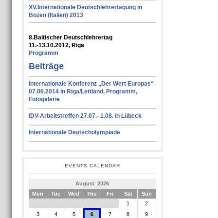
XV.Internationale Deutschlehrertagung in
Bozen (Italien) 2013
8.Baltischer Deutschlehrertag
11.-13.10.2012, Riga
Programm
Beiträge
Internationale Konferenz „Der Wert Europas“
07.06.2014 in Riga/Lettland, Programm,
Fotogalerie
IDV-Arbeitstreffen 27.07.- 1.08. in Lübeck
Internationale Deutscholympiade
EVENTS CALENDAR
August 2026
Mon
Tue
Wed
Thu
Fri
Sat
Sun
1
2
3
4
5
6
7
8
9