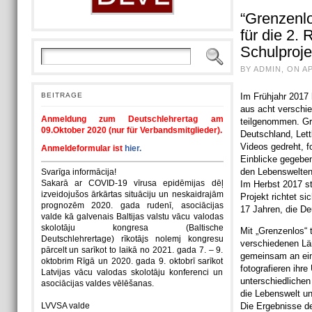
“Grenzenlo
für die 2. 
Schulproje
BY ADMIN, ON AP
BEITRAGE
Im Frühjahr 2017 
aus acht verschie
Anmeldung zum Deutschlehrertag am
teilgenommen. Gr
09.Oktober 2020 (nur für Verbandsmitglieder).
Deutschland, Let
Videos gedreht, f
Anmeldeformular ist
hier.
Einblicke gegeben
den Lebenswelten
Svarīga informācija!
Sakarā ar COVID-19 vīrusa epidēmijas dēļ
Im Herbst 2017 st
izveidojušos ārkārtas situāciju un neskaidrajām
Projekt richtet s
prognozēm 2020. gada rudenī, asociācijas
17 Jahren, die De
valde kā galvenais Baltijas valstu vācu valodas
skolotāju kongresa (Baltische
Mit „Grenzenlos“ 
Deutschlehrertage) rīkotājs nolemj kongresu
verschiedenen Län
pārcelt un sarīkot to laikā no 2021. gada 7. – 9.
gemeinsam an eine
oktobrim Rīgā un 2020. gada 9. oktobrī sarīkot
fotografieren ihr
Latvijas vācu valodas skolotāju konferenci un
unterschiedlichen
asociācijas valdes vēlēšanas.
die Lebenswelt un
LVVSA valde
Die Ergebnisse d