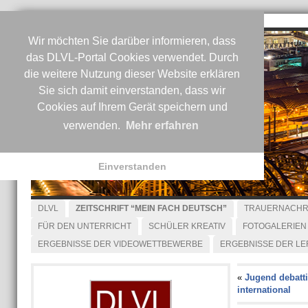
Wir möchten Sie darüber informieren, dass
das DLVL-Portal Cookies verwendet. Durch
die weitere Nutzung dieser Website erklären
Sie sich damit einverstanden, dass wir
Cookies auf Ihrem Gerät speichern und
verwenden.
Mehr erfahren
Einverstanden
DLVL
ZEITSCHRIFT “MEIN FACH DEUTSCH”
TRAUERNACHR
FÜR DEN UNTERRICHT
SCHÜLER KREATIV
FOTOGALERIEN
ERGEBNISSE DER VIDEOWETTBEWERBE
ERGEBNISSE DER L
«
Jugend debatti
international