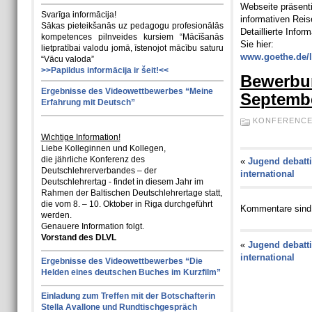
Webseite präsentie
Svarīga informācija!
informativen Reis
Sākas pieteikšanās uz pedagogu profesionālās
Detaillierte Info
kompetences pilnveides kursiem “Mācīšanās
Sie hier:
lietpratībai valodu jomā, īstenojot mācību saturu
www.goethe.de/l
“Vācu valoda”
>>Papildus informācija ir šeit!<<
Bewerbun
Ergebnisse des Videowettbewerbes “Meine
Septembe
Erfahrung mit Deutsch”
KONFERENC
Wichtige Information!
Liebe Kolleginnen und Kollegen,
die jährliche Konferenz des
«
Jugend debatti
Deutschlehrerverbandes – der
international
Deutschlehrertag - findet in diesem Jahr im
Rahmen der Baltischen Deutschlehrertage statt,
die vom 8. – 10. Oktober in Riga durchgeführt
Kommentare sind
werden.
Genauere Information folgt.
Vorstand des DLVL
«
Jugend debatti
international
Ergebnisse des Videowettbewerbes “Die
Helden eines deutschen Buches im Kurzfilm”
Einladung zum Treffen mit der Botschafterin
Stella Avallone und Rundtischgespräch