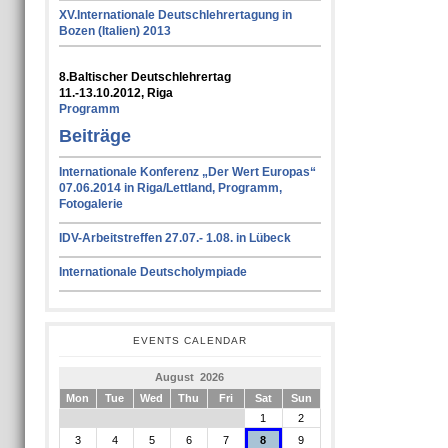
XV.Internationale Deutschlehrertagung in
Bozen (Italien) 2013
8.Baltischer Deutschlehrertag
11.-13.10.2012, Riga
Programm
Beiträge
Internationale Konferenz „Der Wert Europas“
07.06.2014 in Riga/Lettland, Programm,
Fotogalerie
IDV-Arbeitstreffen 27.07.- 1.08. in Lübeck
Internationale Deutscholympiade
EVENTS CALENDAR
August 2026
Mon
Tue
Wed
Thu
Fri
Sat
Sun
1
2
3
4
5
6
7
8
9